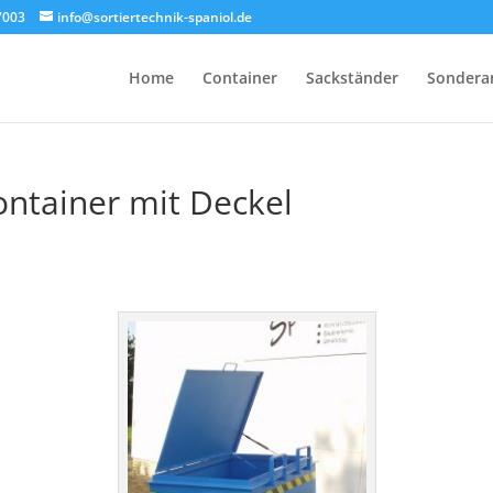
17003
info@sortiertechnik-spaniol.de
Home
Container
Sackständer
Sondera
ntainer mit Deckel