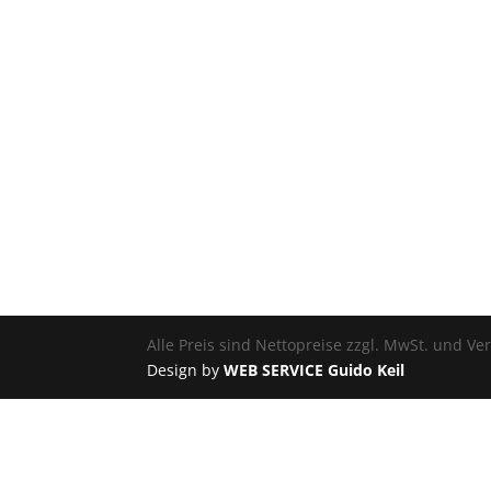
Alle Preis sind Nettopreise zzgl. MwSt. und V
Design by
WEB SERVICE Guido Keil