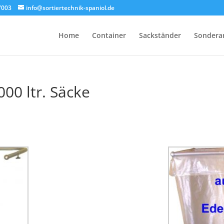
17003
info@sortiertechnik-spaniol.de
Home
Container
Sackständer
Sondera
000 ltr. Säcke