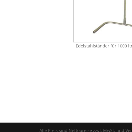
Edelstahlständer für 1000 lt
Alle Preis sind Nettopreise zzgl. MwSt. und V